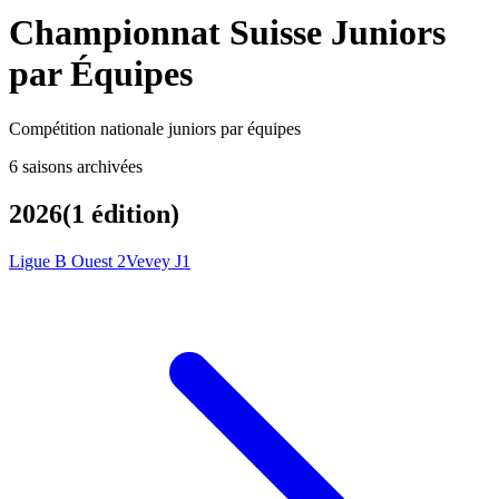
Championnat Suisse Juniors
par Équipes
Compétition nationale juniors par équipes
6
saison
s
archivée
s
2026
(
1
édition
)
Ligue B Ouest 2
Vevey J1