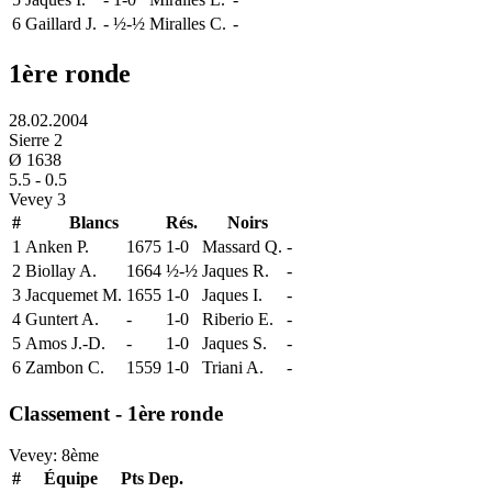
6
Gaillard J.
-
½-½
Miralles C.
-
1ère ronde
28.02.2004
Sierre 2
Ø
1638
5.5
-
0.5
Vevey 3
#
Blancs
Rés.
Noirs
1
Anken P.
1675
1-0
Massard Q.
-
2
Biollay A.
1664
½-½
Jaques R.
-
3
Jacquemet M.
1655
1-0
Jaques I.
-
4
Guntert A.
-
1-0
Riberio E.
-
5
Amos J.-D.
-
1-0
Jaques S.
-
6
Zambon C.
1559
1-0
Triani A.
-
Classement - 1ère ronde
Vevey:
8
ème
#
Équipe
Pts
Dep.