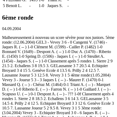
5
Benoit L.
-
1-0
Jaques S.
-
6ème ronde
04.09.2004
Malheureusement à nouveau un score sévère pour nos juniors. 5ème
ronde: (12.06.2004) GEL3 - Vevey 3 6 - 0 Cangemi V. (1746) -
Jaques R. ( -- ) 1-0 Clément M. (1599) - Cailler P. (1482) 1-0
Bonnard V. (1649) - Despont A. ( -- ) 1-0 Duc A. (1470) - Riberio
E. (1450) 1-0 Spring D. (1506) - Jaques I. ( -- ) 1-0 Steullet A.
(1454) - Jaques S. ( -- ) 1-0 Classement après 5 rondes 1. Sierre 2 9
21.5 2. Echallens 3 8 19.5 3. GELausanne 3 7 20.5 4. Echiquier
Broyard 3 4 15 5. Genève Ecole 4 13.5 6. Prilly 2 4 12.5 7.
Lausanne Joueur 5 3 12.5 8. Vevey 3 1 5 4ème ronde:(1.05.2004)
Vevey 3 - Joueur 5 3 - 3 Jaques I. ( -- ) - Maurer F. (1470) 0-1
Massard Q. ( -- ) - Chéraz M. (1464) 0-1 Triani A. ( -- ) - Marquet
D. ( -- ) 1-0 Riberio E. ( -- ) - Farron N. ( -- ) 1-0 Gaillard J. ( -- ) -
Scapuso U. ( -- ) 0-1 Despont A. ( -- ) - ??? 1-0f Classement après 4
rondes 1. Sierre 2 8 18.5 2. Echallens 3 6 14 3. GELausanne 3 5
14.5 4. Prilly 2 4 12 5. Echiquier Broyard 3 3 12 6. Genève Ecole 3
10.5 7. Lausanne Joueur 5 2 9.5 8. Vevey 3 1 5 3ème ronde:
(3.04.2004) Vevey 3 - Echiquier Broyard 3 0 - 6 Jaques R. ( -- ) -