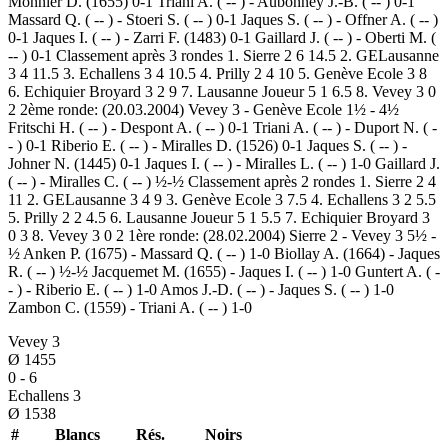
Monnier D. (1655) 0-1 Triani A. ( -- ) - Aubonney J.-B. ( -- ) 0-1
Massard Q. ( -- ) - Stoeri S. ( -- ) 0-1 Jaques S. ( -- ) - Offner A. ( -- )
0-1 Jaques I. ( -- ) - Zarri F. (1483) 0-1 Gaillard J. ( -- ) - Oberti M. (
-- ) 0-1 Classement après 3 rondes 1. Sierre 2 6 14.5 2. GELausanne
3 4 11.5 3. Echallens 3 4 10.5 4. Prilly 2 4 10 5. Genève Ecole 3 8
6. Echiquier Broyard 3 2 9 7. Lausanne Joueur 5 1 6.5 8. Vevey 3 0
2 2ème ronde: (20.03.2004) Vevey 3 - Genève Ecole 1½ - 4½
Fritschi H. ( -- ) - Despont A. ( -- ) 0-1 Triani A. ( -- ) - Duport N. ( -
- ) 0-1 Riberio E. ( -- ) - Miralles D. (1526) 0-1 Jaques S. ( -- ) -
Johner N. (1445) 0-1 Jaques I. ( -- ) - Miralles L. ( -- ) 1-0 Gaillard J.
( -- ) - Miralles C. ( -- ) ½-½ Classement après 2 rondes 1. Sierre 2 4
11 2. GELausanne 3 4 9 3. Genève Ecole 3 7.5 4. Echallens 3 2 5.5
5. Prilly 2 2 4.5 6. Lausanne Joueur 5 1 5.5 7. Echiquier Broyard 3
0 3 8. Vevey 3 0 2 1ère ronde: (28.02.2004) Sierre 2 - Vevey 3 5½ -
½ Anken P. (1675) - Massard Q. ( -- ) 1-0 Biollay A. (1664) - Jaques
R. ( -- ) ½-½ Jacquemet M. (1655) - Jaques I. ( -- ) 1-0 Guntert A. ( -
- ) - Riberio E. ( -- ) 1-0 Amos J.-D. ( -- ) - Jaques S. ( -- ) 1-0
Zambon C. (1559) - Triani A. ( -- ) 1-0
Vevey 3
Ø
1455
0
-
6
Echallens 3
Ø
1538
#
Blancs
Rés.
Noirs