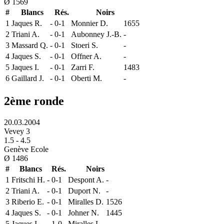
Ø
1569
#
Blancs
Rés.
Noirs
1
Jaques R.
-
0-1
Monnier D.
1655
2
Triani A.
-
0-1
Aubonney J.-B.
-
3
Massard Q.
-
0-1
Stoeri S.
-
4
Jaques S.
-
0-1
Offner A.
-
5
Jaques I.
-
0-1
Zarri F.
1483
6
Gaillard J.
-
0-1
Oberti M.
-
2ème ronde
20.03.2004
Vevey 3
1.5
-
4.5
Genève Ecole
Ø
1486
#
Blancs
Rés.
Noirs
1
Fritschi H.
-
0-1
Despont A.
-
2
Triani A.
-
0-1
Duport N.
-
3
Riberio E.
-
0-1
Miralles D.
1526
4
Jaques S.
-
0-1
Johner N.
1445
5
Jaques I.
-
1-0
Miralles L.
-