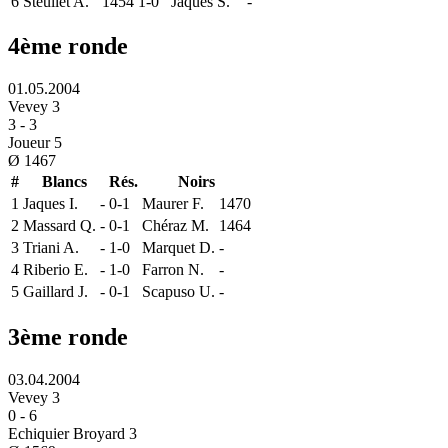
6
Steullet A.
1454
1-0
Jaques S.
-
4ème ronde
01.05.2004
Vevey 3
3
-
3
Joueur 5
Ø
1467
#
Blancs
Rés.
Noirs
1
Jaques I.
-
0-1
Maurer F.
1470
2
Massard Q.
-
0-1
Chéraz M.
1464
3
Triani A.
-
1-0
Marquet D.
-
4
Riberio E.
-
1-0
Farron N.
-
5
Gaillard J.
-
0-1
Scapuso U.
-
3ème ronde
03.04.2004
Vevey 3
0
-
6
Echiquier Broyard 3