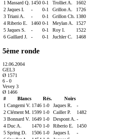
1
Massard Q.
1450
0-1
Trolliet A.
1602
2
Jaques I.
-
0-1
Grillon A.
1726
3
Triani A.
-
0-1
Grillon Ch.
1380
4
Riberio E.
1460
0-1
Meylan A.
1527
5
Jaques S.
-
0-1
Roy I.
1522
6
Gaillard J.
-
0-1
Juchler C.
1468
5ème ronde
12.06.2004
GEL3
Ø
1571
6
-
0
Vevey 3
Ø
1466
#
Blancs
Rés.
Noirs
1
Cangemi V.
1746
1-0
Jaques R.
-
2
Clément M.
1599
1-0
Cailler P.
1482
3
Bonnard V.
1649
1-0
Despont A.
-
4
Duc A.
1470
1-0
Riberio E.
1450
5
Spring D.
1506
1-0
Jaques I.
-