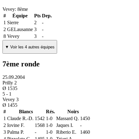
Vevey:
8
ème
#
Équipe
Pts
Dep.
1
Sierre
2
-
2
GELausanne
3
-
8
Vevey
3
-
▼ Voir les 4 autres équipes
7ème ronde
25.09.2004
Prilly 2
Ø
1535
5
-
1
Vevey 3
Ø
1455
#
Blancs
Rés.
Noirs
1
Claude R.-D.
1542
1-0
Massard Q.
1450
2
Iovine F.
1568
1-0
Jaques I.
-
3
Palma P.
-
1-0
Riberio E.
1460
4
Pizzolato G.
1495
1-0
Triani A.
-