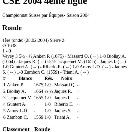
CSE 2004 4ème ligue
Championnat Suisse par Équipes
• Saison
2004
Ronde
1ère ronde: (28.02.2004) Sierre 2
Ø
1638
1
-
0
Vevey 3 5½ - ½ Anken P. (1675) - Massard Q. ( -- ) 1-0 Biollay A.
(1664) - Jaques R. ( -- ) ½-½ Jacquemet M. (1655) - Jaques I. ( -- )
1-0 Guntert A. ( -- ) - Riberio E. ( -- ) 1-0 Amos J.-D. ( -- ) - Jaques
S. ( -- ) 1-0 Zambon C. (1559) - Triani A. ( -- )
#
Blancs
Rés.
Noirs
1
Anken P.
1675
1-0
Massard Q.
-
2
Biollay A.
1664
½-½
Jaques R.
-
3
Jacquemet M.
1655
1-0
Jaques I.
-
4
Guntert A.
-
1-0
Riberio E.
-
5
Amos J.-D.
-
1-0
Jaques S.
-
6
Zambon C.
1559
1-0
Triani A.
-
Classement - Ronde