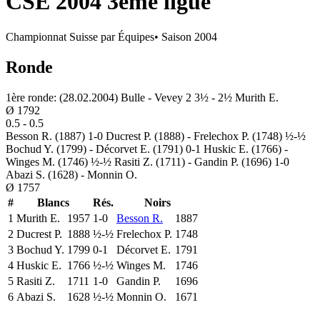
CSE 2004 3ème ligue
Championnat Suisse par Équipes
• Saison
2004
Ronde
1ère ronde: (28.02.2004) Bulle - Vevey 2 3½ - 2½ Murith E.
Ø
1792
0.5
-
0.5
Besson R. (1887) 1-0 Ducrest P. (1888) - Frelechox P. (1748) ½-½
Bochud Y. (1799) - Décorvet E. (1791) 0-1 Huskic E. (1766) -
Winges M. (1746) ½-½ Rasiti Z. (1711) - Gandin P. (1696) 1-0
Abazi S. (1628) - Monnin O.
Ø
1757
#
Blancs
Rés.
Noirs
1
Murith E.
1957
1-0
Besson R.
1887
2
Ducrest P.
1888
½-½
Frelechox P.
1748
3
Bochud Y.
1799
0-1
Décorvet E.
1791
4
Huskic E.
1766
½-½
Winges M.
1746
5
Rasiti Z.
1711
1-0
Gandin P.
1696
6
Abazi S.
1628
½-½
Monnin O.
1671