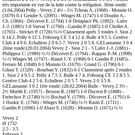
très importante en vue de la lutte contre la relégation. 3ème ronde:
(3.04.2004) Prilly - Vevey 2 4½ - 1½ Tcheau A. (1968) - Monnin O.
(1679) 0-1 Gendre S. (2095) - Winges M. (1747) 1-0 Doudin A.-
Ch. (1866) - Décorvet E. (1794) 1-0 Delaplace Ph. (1892) - Lafer
J.-J. (1881) 1-0 Varvat T. (1760) - Gandin P. (1685) 1-0 Chollet A.
(1765) - Stricker P. (1728) ½-½ Classement après 3 rondes 1. Sion 2
6 14 2. Prilly 6 12 3. Fribourg CE 3 4 12 4. Bulle 4 9.5 5. Genève
Club 4 4 9 6. Echallens 2 0 6.5 7. Vevey 2 0 5 8. GELausanne 3 0 4
2ème ronde:(20.03.2004) Vevey 2 - Sion 2 1 - 5 Lafer J.-J. (1881) -
Philippoz C. (1989) ½-½ Décorvet E. (1794) - Rappaz P.-M. (1998)
½-½ Winges M. (1747) - Riand J.-Y. (1968) 0-1 Gandin P. (1685) -
Ferraro M. (1848) 0-1 Monnin O. (1679) - Grand G. (1790) 0-1
Gilani T. (1529) - Bourban Y. (1832) 0-1 Classement après 2 rondes
1. Sion 2 4 9.5 2. Prilly 4 7.5 3. Bulle 4 7 4. Fribourg CE 3 2 8.5 5.
Genève Club 4 2 5 6. Echallens 2 0 5 7. Vevey 2 0 3.5 8.
GELausanne 3 0 2 1ère ronde: (28.02.2004) Bulle - Vevey 2 3½ -
2½ Murith E. (1957) - Besson R. (1887) 1-0 Ducrest P. (1888) -
Frelechox P. (1748) ½-½ Bochud Y. (1799) - Décorvet E. (1791) 0-
1 Huskic E. (1766) - Winges M. (1746) ½-½ Rasiti Z. (1711) -
Gandin P. (1696) 1-0 Abazi S. (1628) - Monnin O. (1671) ½-½
Vevey 2
Ø
1732
2.5
-
3.5
Fribourg 3