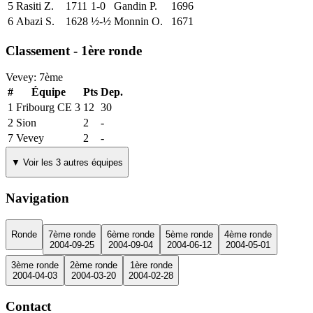
5
Rasiti Z.
1711
1-0
Gandin P.
1696
6
Abazi S.
1628
½-½
Monnin O.
1671
Classement - 1ère ronde
Vevey:
7
ème
#
Équipe
Pts
Dep.
1
Fribourg CE 3
12
30
2
Sion
2
-
7
Vevey
2
-
▼ Voir les 3 autres équipes
Navigation
Ronde
7ème ronde
6ème ronde
5ème ronde
4ème ronde
2004-09-25
2004-09-04
2004-06-12
2004-05-01
3ème ronde
2ème ronde
1ère ronde
2004-04-03
2004-03-20
2004-02-28
Contact