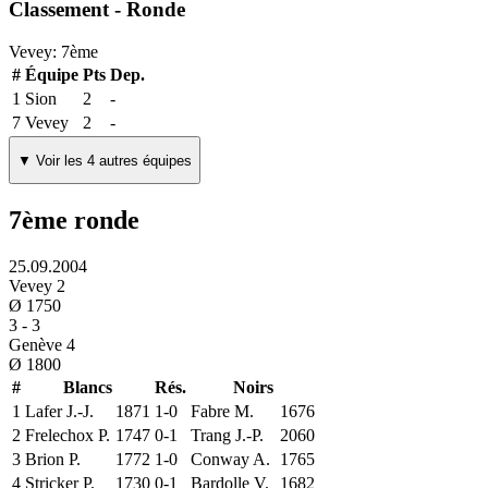
Classement - Ronde
Vevey:
7
ème
#
Équipe
Pts
Dep.
1
Sion
2
-
7
Vevey
2
-
▼ Voir les 4 autres équipes
7ème ronde
25.09.2004
Vevey 2
Ø
1750
3
-
3
Genève 4
Ø
1800
#
Blancs
Rés.
Noirs
1
Lafer J.-J.
1871
1-0
Fabre M.
1676
2
Frelechox P.
1747
0-1
Trang J.-P.
2060
3
Brion P.
1772
1-0
Conway A.
1765
4
Stricker P.
1730
0-1
Bardolle V.
1682