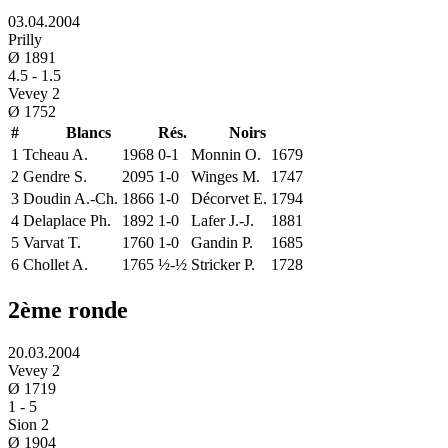
03.04.2004
Prilly
Ø
1891
4.5
-
1.5
Vevey 2
Ø
1752
#
Blancs
Rés.
Noirs
1
Tcheau A.
1968
0-1
Monnin O.
1679
2
Gendre S.
2095
1-0
Winges M.
1747
3
Doudin A.-Ch.
1866
1-0
Décorvet E.
1794
4
Delaplace Ph.
1892
1-0
Lafer J.-J.
1881
5
Varvat T.
1760
1-0
Gandin P.
1685
6
Chollet A.
1765
½-½
Stricker P.
1728
2ème ronde
20.03.2004
Vevey 2
Ø
1719
1
-
5
Sion 2
Ø
1904