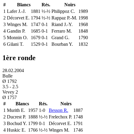
#
Blancs
Rés.
Noirs
1
Lafer J.-J.
1881
½-½
Philippoz C.
1989
2
Décorvet E.
1794
½-½
Rappaz P.-M.
1998
3
Winges M.
1747
0-1
Riand J.-Y.
1968
4
Gandin P.
1685
0-1
Ferraro M.
1848
5
Monnin O.
1679
0-1
Grand G.
1790
6
Gilani T.
1529
0-1
Bourban Y.
1832
1ère ronde
28.02.2004
Bulle
Ø
1792
3.5
-
2.5
Vevey 2
Ø
1757
#
Blancs
Rés.
Noirs
1
Murith E.
1957
1-0
Besson R.
1887
2
Ducrest P.
1888
½-½
Frelechox P.
1748
3
Bochud Y.
1799
0-1
Décorvet E.
1791
4
Huskic E.
1766
½-½
Winges M.
1746