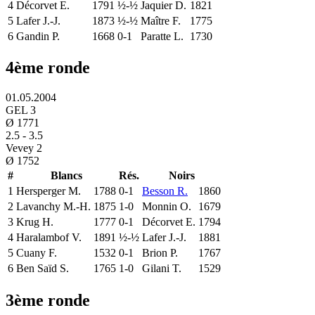
4
Décorvet E.
1791
½-½
Jaquier D.
1821
5
Lafer J.-J.
1873
½-½
Maître F.
1775
6
Gandin P.
1668
0-1
Paratte L.
1730
4ème ronde
01.05.2004
GEL 3
Ø
1771
2.5
-
3.5
Vevey 2
Ø
1752
#
Blancs
Rés.
Noirs
1
Hersperger M.
1788
0-1
Besson R.
1860
2
Lavanchy M.-H.
1875
1-0
Monnin O.
1679
3
Krug H.
1777
0-1
Décorvet E.
1794
4
Haralambof V.
1891
½-½
Lafer J.-J.
1881
5
Cuany F.
1532
0-1
Brion P.
1767
6
Ben Saïd S.
1765
1-0
Gilani T.
1529
3ème ronde