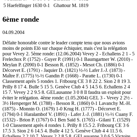
5
Haefelfinger
1630
0-1
Ghattour M.
1819
6ème ronde
04.09.2004
Défaite honorable contre le leader compte tenu que nous avions
moins de points Elö sur chaque échiquier, mais c'est la relégation
pour Vevey 2. 5ème ronde: (12.06.2004) Vevey 2 - Echallens 2 1 - 5
Frelechox P. (1752) - Guyer P. (1991) 0-1 Baumgartner W. (2010) -
Meylan P. (2090) 0-1 Besson R. (1852) - Mesot Ch. (1886) 0-1
Décorvet E. (1791) - Jaquier D. (1821) ½-½ Lafer J.-J. (1873) -
Maître F. (1775) ½-½ Gandin P. (1668) - Paratte L. (1730) 0-1
Classement après 5 rondes 1. Fribourg CE 3 8 22 2. Sion 2 8 19 3.
Prilly 8 17 4. Bulle 5 15 5. Genève Club 4 5 14.5 6. Echallens 2 4
15 7. Vevey 2 2 9.5 8. GELausanne 3 0 8 Il faudra un exploit pour
éviter le relégation. 4ème ronde: (1.05.2004) GEL 3 - Vevey 2 2½ -
3½ Hersperger M. (1788) - Besson R. (1860) 0-1 Lavanchy M.-H.
(1875) - Monnin O. (1679) 1-0 Krug H. (1777) - Décorvet E.
(1794) 0-1 Haralambof V. (1891) - Lafer J.-J. (1881) ½-½ Cuany F.
(1532) - Brion P. (1767) 0-1 Ben Saïd S. (1765) - Gilani T. (1529)
1-0 Classement après 4 rondes 1. Prilly 8 15.5 2. Fribourg CE 3 6
17.5 3. Sion 2 6 14.5 4. Bulle 4 12 5. Genève Club 4 4 11.5 6.
Echallens 2 2 10 7. Vevey 2 2 8.5 8. GELausanne 3 0 6.5 Victoire