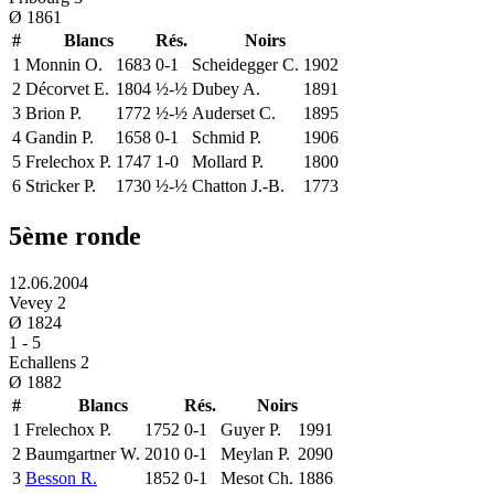
Ø
1861
#
Blancs
Rés.
Noirs
1
Monnin O.
1683
0-1
Scheidegger C.
1902
2
Décorvet E.
1804
½-½
Dubey A.
1891
3
Brion P.
1772
½-½
Auderset C.
1895
4
Gandin P.
1658
0-1
Schmid P.
1906
5
Frelechox P.
1747
1-0
Mollard P.
1800
6
Stricker P.
1730
½-½
Chatton J.-B.
1773
5ème ronde
12.06.2004
Vevey 2
Ø
1824
1
-
5
Echallens 2
Ø
1882
#
Blancs
Rés.
Noirs
1
Frelechox P.
1752
0-1
Guyer P.
1991
2
Baumgartner W.
2010
0-1
Meylan P.
2090
3
Besson R.
1852
0-1
Mesot Ch.
1886